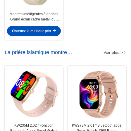
Montres intelligentes étanches
Grand écran cadre métallique
Montres intelligentes grand écran
avec positionnement par satellite
Obtenez le meilleur prix
La prière islamique montre
Voir plus > >
intelligente
KW235M 2,02 " Fonction
KW273M 2,01 " Bluetooth appel
Bluetooth Appel Smart Watch,
Smart Watch, IP68 Rating