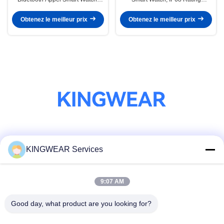
Smart Fitness Watch avec
Smartwatch Fonction de prière en
moniteur de fréquence cardiaque
option
Obtenez le meilleur prix
Obtenez le meilleur prix
Les réseaux sociaux
KINGWEAR Services
9:07 AM
Contactez rapidement
Télégramme
Good day, what product are you looking for?
86-0755-2357-6886