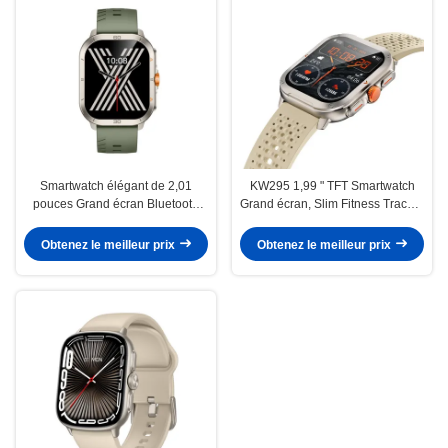
Smartwatch élégant de 2,01
KW295 1,99 " TFT Smartwatch
pouces Grand écran Bluetooth
Grand écran, Slim Fitness Tracker
appelant Smart Watch Affichage
Smartwatch Écran plus grand
AMOLED
Obtenez le meilleur prix
Obtenez le meilleur prix