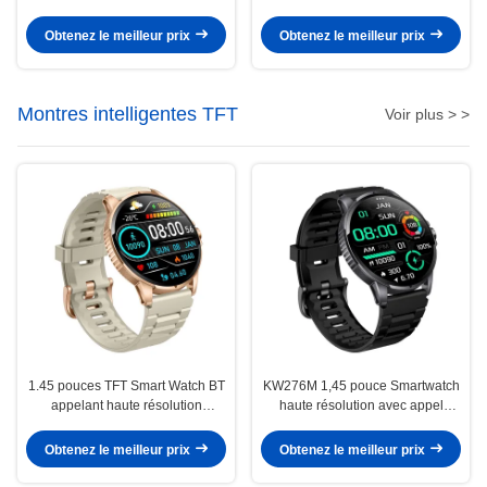
Montres intelligentes étanches
appel Bluetooth
IP68
Obtenez le meilleur prix
Obtenez le meilleur prix
Montres intelligentes TFT
Voir plus > >
1.45 pouces TFT Smart Watch BT
KW276M 1,45 pouce Smartwatch
appelant haute résolution
haute résolution avec appel
Smartwatch surveillance de la
Bluetooth
santé
Obtenez le meilleur prix
Obtenez le meilleur prix