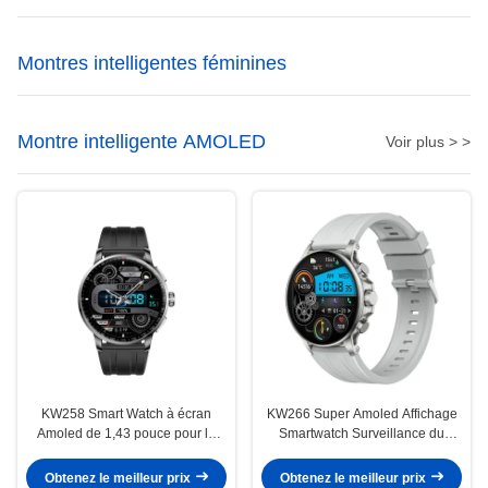
Montres intelligentes féminines
Montre intelligente AMOLED
Voir plus > >
KW258 Smart Watch à écran
KW266 Super Amoled Affichage
Amoled de 1,43 pouce pour la
Smartwatch Surveillance du
surveillance du sommeil
sommeil Smart Watch Super
Amoled
Obtenez le meilleur prix
Obtenez le meilleur prix