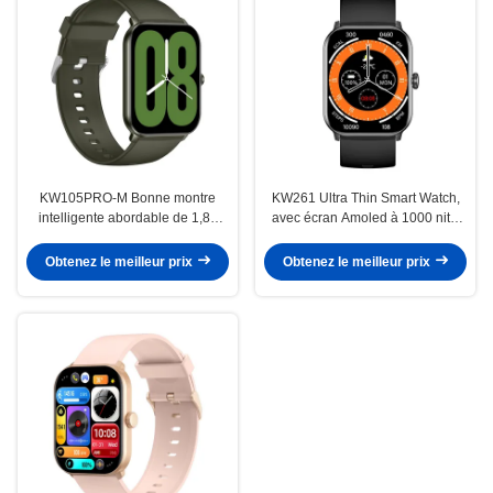
KW105PRO-M Bonne montre
KW261 Ultra Thin Smart Watch,
intelligente abordable de 1,85
avec écran Amoled à 1000 nits,
pouce Bluetooth appelant et
avec appel Bluetooth
affichage Amoled Smartwatch
Obtenez le meilleur prix
Obtenez le meilleur prix