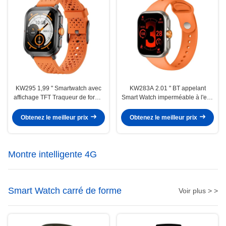
KW295 1,99 " Smartwatch avec
KW283A 2.01 " BT appelant
affichage TFT Traqueur de forme
Smart Watch imperméable à l'eau
physique léger Smartwatch avec
IP68 Bluetooth appelant
appel BT
Smartwatch
Obtenez le meilleur prix
Obtenez le meilleur prix
Montre intelligente 4G
Smart Watch carré de forme
Voir plus > >