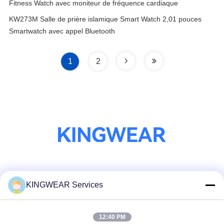
Fitness Watch avec moniteur de fréquence cardiaque
KW273M Salle de prière islamique Smart Watch 2,01 pouces
Smartwatch avec appel Bluetooth
1
2
Les réseaux sociaux
KINGWEAR Services
12:40 PM
Contactez rapidement