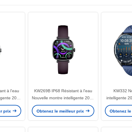
nt à l'eau
KW269B IP68 Résistant à l'eau
KW332 No
ligente 2025
Nouvelle montre intelligente 2025
intelligente 
ntelligente
Mode femme montre intelligente
l'eau 5ATM m
r prix
Obtenez le meilleur prix
Obtenez le 
avec 6 GP