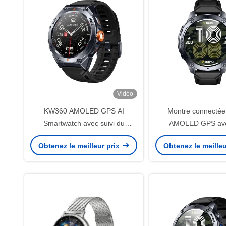
Vidéo
KW360 AMOLED GPS AI
Montre connecté
Smartwatch avec suivi du
AMOLED GPS avec
sommeil en temps réel
d'activité et de somm
Obtenez le meilleur prix
Obtenez le meilleu
réel, IA Q&R, étan