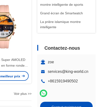
montre intelligente de sports
Grand écran de Smartwatch
La prière islamique montre
intelligente
Contactez-nous
s Super AMOLED
zoe
 en forme ronde
ch avec appel
services@king-world.cn
meilleur prix
+8615919490502
Voir plus >>