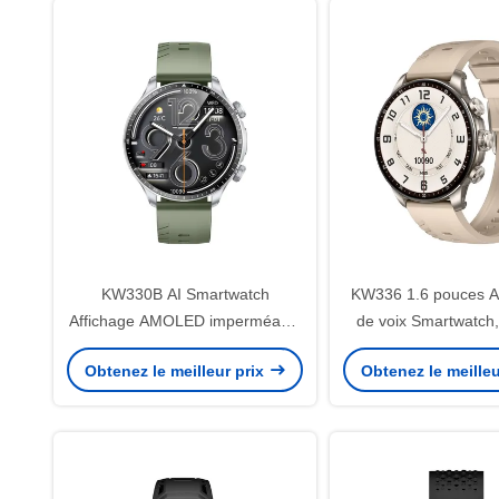
KW330B AI Smartwatch
KW336 1.6 pouces AI
Affichage AMOLED imperméable
de voix Smartwatch
à l'eau Premium Luxury
Look Smart Watch ap
Obtenez le meilleur prix
Obtenez le meilleu
Smartwatch 1,6 pouces
Bluetooth