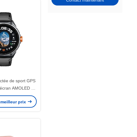
Contact maintenant
ctée de sport GPS
écran AMOLED et
héité 5 ATM
meilleur prix