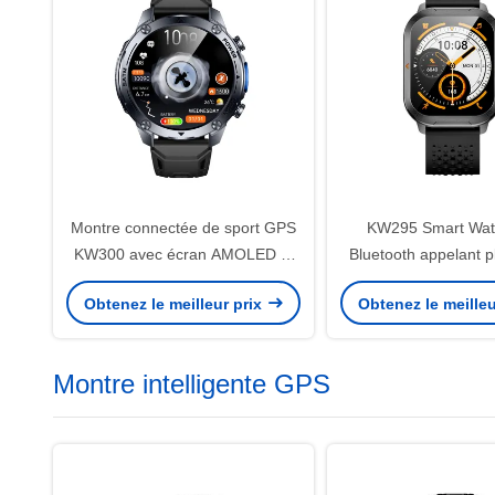
Montre connectée de sport GPS
KW295 Smart Wat
KW300 avec écran AMOLED et
Bluetooth appelant p
étanchéité 5 ATM
modes sporti
Obtenez le meilleur prix
Obtenez le meilleu
Montre intelligente GPS