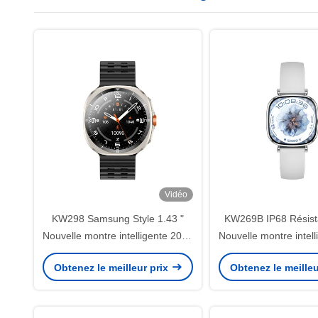
Vidéo
KW298 Samsung Style 1.43 "
KW269B IP68 Résista
Nouvelle montre intelligente 2025
Nouvelle montre intel
Super Retina Lumière Smart
Mode femme montre i
Obtenez le meilleur prix
Obtenez le meilleu
Watch d'exercice