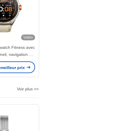
Vidéo
atch Fitness avec
eil, navigation et
és basées sur l'IA
meilleur prix
ing étanche et
e multimédia
Voir plus >>