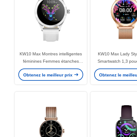
KW10 Max Montres intelligentes
KW10 Max Lady Styl
féminines Femmes étanches
Smartwatch 1,3 pou
Femmes Fitness Montres
féminine Smart Wat
Obtenez le meilleur prix
Obtenez le meilleu
intelligentes AMOLED Affichage