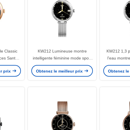
e Classic
KW212 Lumineuse montre
KW212 1,3 p
ces Santé
intelligente féminine mode sport
l'eau montre
ch étanche
luxe montre intelligente féminine
femmes d
r prix
Obtenez le meilleur prix
Obtenez le 
imperméable à l'eau