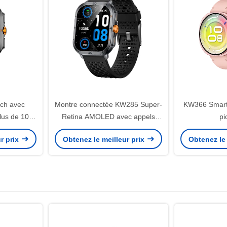
ch avec
Montre connectée KW285 Super-
KW366 Smartw
lus de 100
Retina AMOLED avec appels
pi
fs
Bluetooth et 100+ modes sportifs
r prix
Obtenez le meilleur prix
Obtenez le 