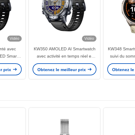
Vidéo
Vidéo
nté avec
KW350 AMOLED AI Smartwatch
KW348 Smartw
ED Smart
avec activité en temps réel et
suivi du somm
suivi du sommeil AI Q&A 5ATM
fonctionnalit
r prix
Obtenez le meilleur prix
Obtenez le 
imperméable à l'eau
5ATM Rat
stockag