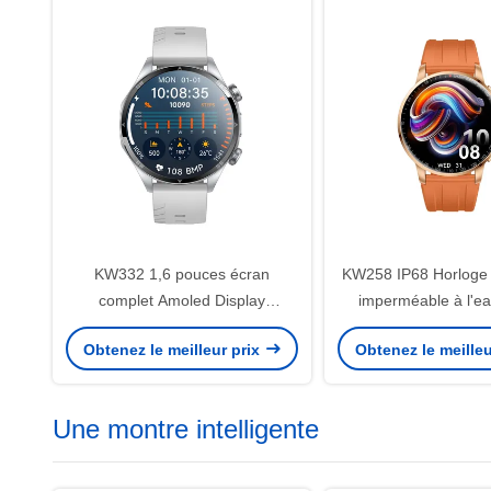
KW332 1,6 pouces écran
KW258 IP68 Horloge i
complet Amoled Display
imperméable à l'e
Smartwatch 5ATM étanche avec
ronde pour la concept
Obtenez le meilleur prix
Obtenez le meilleu
6 positionnement par satellite
Une montre intelligente