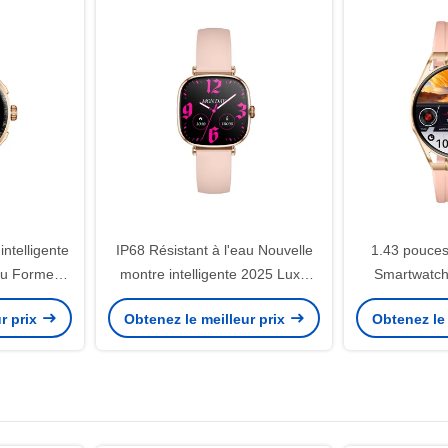
ntelligente
IP68 Résistant à l'eau Nouvelle
1.43 pouce
au Forme
montre intelligente 2025 Luxe
Smartwatch
ion sportive
Premium Smartwatches OEM
Smart Wat
r prix
Obtenez le meilleur prix
Obtenez le 
ODM