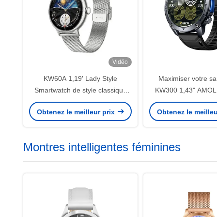
Vidéo
KW60A 1,19' Lady Style
Maximiser votre sa
Smartwatch de style classique
KW300 1,43" AMOL
Smartwatch santé féminine IP68
Watch
Obtenez le meilleur prix
Obtenez le meilleu
GPS étanche Jeux de la dame
Smartwatch
Montres intelligentes féminines