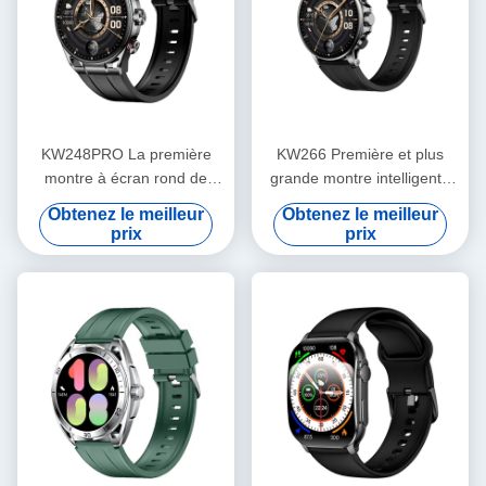
KW248PRO La première
KW266 Première et plus
montre à écran rond de
grande montre intelligente
l'industrie
AMOLED ronde de 1,6
Obtenez le meilleur
Obtenez le meilleur
pouces de l'industrie avec
prix
prix
appels Bluetooth et capteurs
avancés