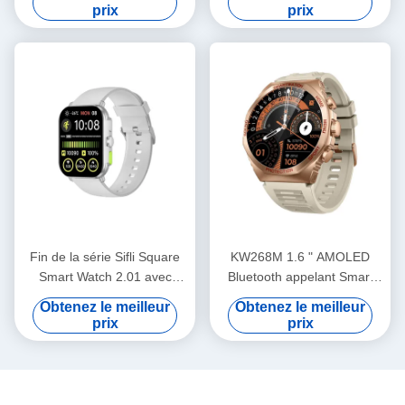
Cadre métallique
Modèle d'appel BT
prix
prix
Fin de la série Sifli Square
KW268M 1.6 " AMOLED
Smart Watch 2.01 avec
Bluetooth appelant Smart
cadre métallique PVD et
Watch avec grand écran
Obtenez le meilleur
Obtenez le meilleur
batterie de 300 mAh
rond
prix
prix