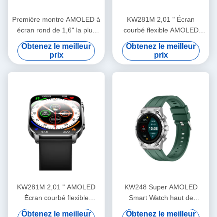
Première montre AMOLED à
KW281M 2,01 " Écran
écran rond de 1,6" la plus
courbé flexible AMOLED
grande de l'industrie
Smart Watch avec Dafit APP
Obtenez le meilleur
Obtenez le meilleur
DW16PLUS
et le bord métallique
prix
prix
KW281M 2,01 " AMOLED
KW248 Super AMOLED
Écran courbé flexible
Smart Watch haut de
Montres intelligentes PVD
gamme Multifonctionnel
Obtenez le meilleur
Obtenez le meilleur