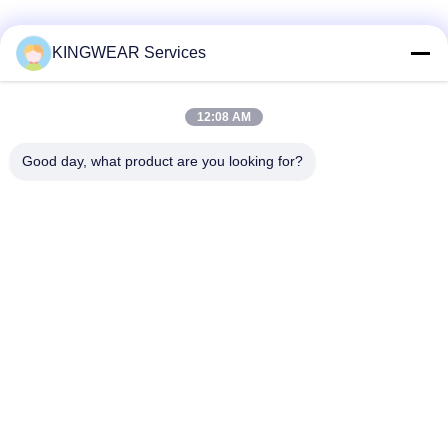
Les réseaux sociaux
KINGWEAR Services
12:08 AM
Contactez rapidement
Télégramme
Good day, what product are you looking for?
86-0755-2357-6886
E-mail
services@king-world.cn
Adresse
41e étage, bâtiment A, Longhua Digital Innovation Center,
rue Mintang 328, communauté de la gare du nord de
Shenzhen, rue MinZhi, district de Longhua, Shenzhen
Politique en matière de protection de la vie privée
|
Plan du site