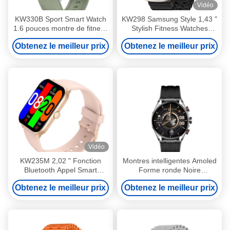
Vidéo
KW330B Sport Smart Watch
KW298 Samsung Style 1,43 "
1.6 pouces montre de fitness
Stylish Fitness Watches
avancée pour le suivi de
Bluetooth appelant une
Obtenez le meilleur prix
Obtenez le meilleur prix
l'exercice
montre intelligente avec
écran AMOLED
Vidéo
KW235M 2,02 " Fonction
Montres intelligentes Amoled
Bluetooth Appel Smart
Forme ronde Noire
Watch, Smart Fitness Watch
Résistante à l'eau Montres
Obtenez le meilleur prix
Obtenez le meilleur prix
avec moniteur de fréquence
de fitness
cardiaque